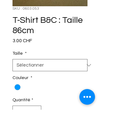
SKU : 0603.053
T-Shirt B&C : Taille
86cm
Prix
3.00 CHF
Taille
*
Couleur
*
Quantité
*
C'EST DANS LE SAC!