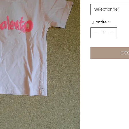
Sélectionner
Quantité
*
C'E