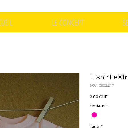
CUEIL
LE CONCEPT
S
T-shirt eXt
SKU : 0602.217
Prix
3.00 CHF
Couleur
*
Taille
*