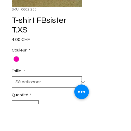
SKU : 0602.253
T-shirt FBsister
T.XS
Prix
4.00 CHF
Couleur
*
Taille
*
Quantité
*
C'EST DANS LE SAC!