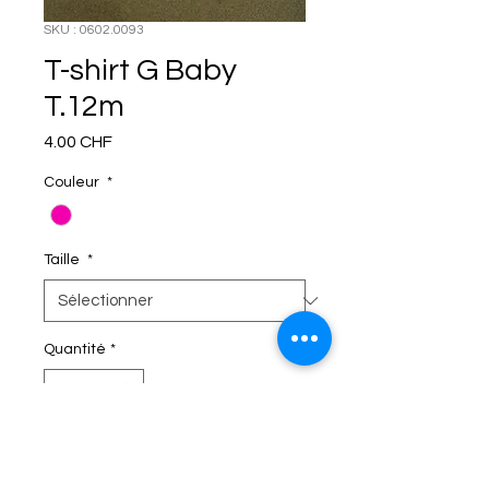
SKU : 0602.0093
T-shirt G Baby
T.12m
Prix
4.00 CHF
Couleur
*
Taille
*
Quantité
*
C'EST DANS LE SAC!