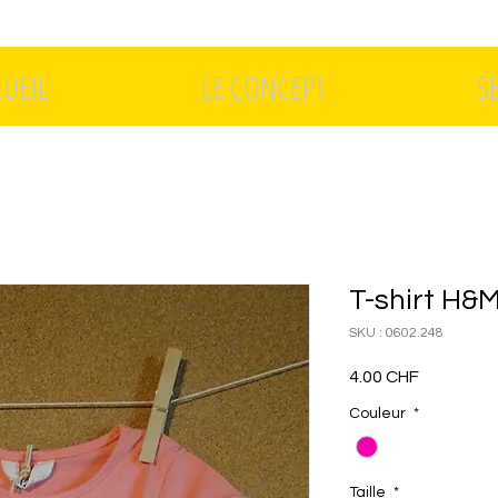
CUEIL
LE CONCEPT
S
T-shirt H&M
SKU : 0602.248
Prix
4.00 CHF
Couleur
*
Taille
*