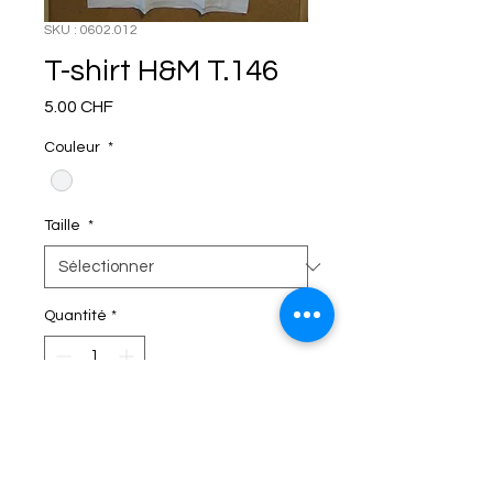
SKU : 0602.012
T-shirt H&M T.146
Prix
5.00 CHF
Couleur
*
Taille
*
Quantité
*
C'EST DANS LE SAC!