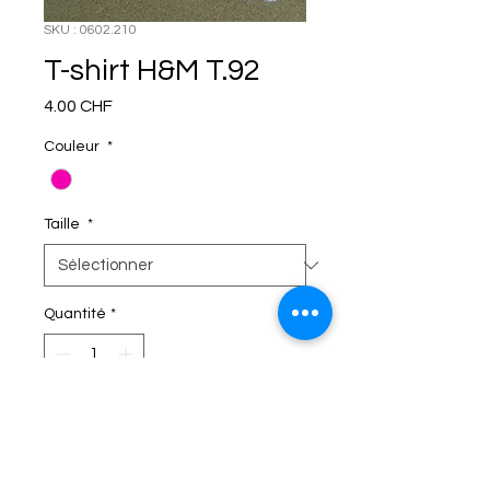
SKU : 0602.210
T-shirt H&M T.92
Prix
4.00 CHF
Couleur
*
Taille
*
Quantité
*
C'EST DANS LE SAC!