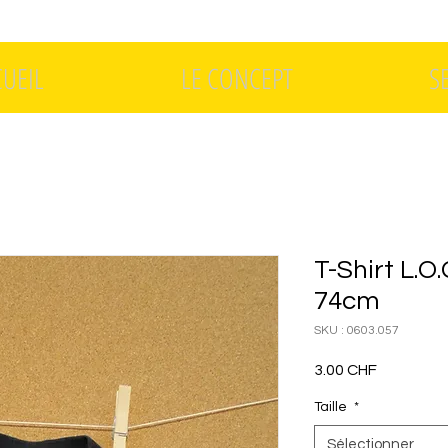
CUEIL
LE CONCEPT
S
T-Shirt L.O.
74cm
SKU : 0603.057
Prix
3.00 CHF
Taille
*
Sélectionner