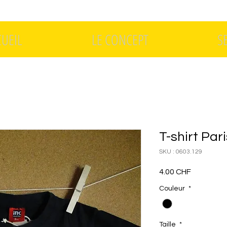
CUEIL
LE CONCEPT
S
T-shirt Pari
SKU : 0603.129
Prix
4.00 CHF
Couleur
*
Taille
*