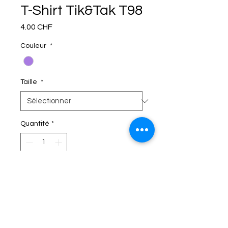
T-Shirt Tik&Tak T98
Prix
4.00 CHF
Couleur
*
Taille
*
Quantité
*
C'EST DANS LE SAC!