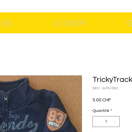
CUEIL
LE CONCEPT
S
TrickyTrack
SKU : G-PU-063
Prix
5.00 CHF
Quantité
*