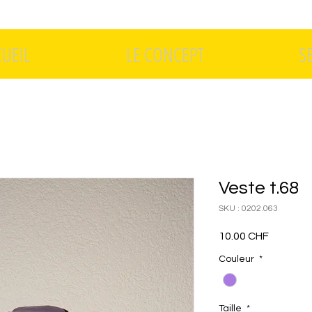
CUEIL
LE CONCEPT
S
Veste t.68
SKU : 0202.063
Prix
10.00 CHF
Couleur
*
Taille
*